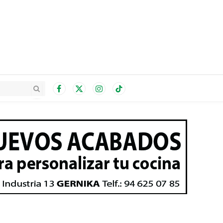
Facebook
X
Instagram
TikTok
(Twitter)