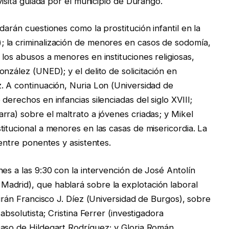
visita guiada por el municipio de Durango.
darán cuestiones como la prostitución infantil en la
 la criminalización de menores en casos de sodomía,
los abusos a menores en instituciones religiosas,
nzález (UNED); y el delito de solicitación en
. A continuación, Nuria Lon (Universidad de
derechos en infancias silenciadas del siglo XVIII;
rra) sobre el maltrato a jóvenes criadas; y Mikel
itucional a menores en las casas de misericordia. La
 entre ponentes y asistentes.
es a las 9:30 con la intervención de José Antolín
adrid), que hablará sobre la explotación laboral
uirán Francisco J. Díez (Universidad de Burgos), sobre
absolutista; Cristina Ferrer (investigadora
caso de Hildegart Rodríguez; y Gloria Román