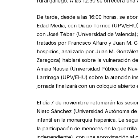
rural gallego. A las 12:30 se ofrecerá una 
De tarde, desde a las 16:00 horas, se abor
Edad Media, con Diego Torrico (UPV/EHU);
con José Tébar (Universidad de Valencia); 
tratados por Francisco Alfaro y Juan M. Go
hospicios, analizado por Juan M. González
Zaragoza) hablará sobre la vulneración de 
Amaia Nausia (Universidad Pública de Nava
Larrinaga (UPV/EHU) sobre la atención inst
jornada finalizará con un coloquio abierto
El día 7 de noviembre retomarán las sesion
Nieto Sánchez (Universidad Autónoma de M
infantil en la monarquía hispánica. Le seg
la participación de menores en la guerrilla 
independiente), con una aproximación al 