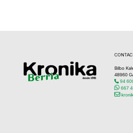
CONTAC
Bilbo Kale
48960 G
94 600
667 4
kroni