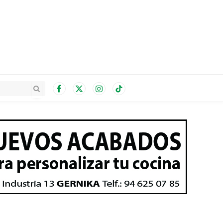
Facebook
X
Instagram
TikTok
(Twitter)