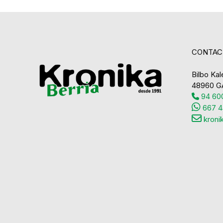
CONTAC
Bilbo Kale
48960 G
94 600
667 4
kroni