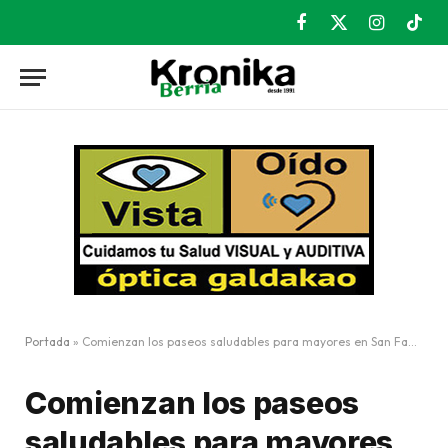
Facebook
X
Instagram
TikT
(Twitter)
Portada
»
Comienzan los paseos saludables para mayores en San Fausto y Aramotz
Comienzan los paseos
saludables para mayores