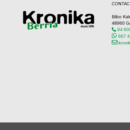
CONTAC
Bilbo Kale
48960 G
94 600
667 4
kroni