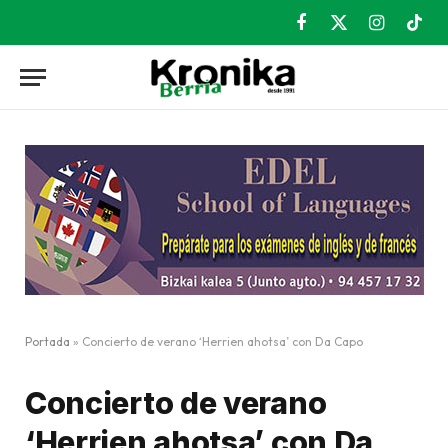
Facebook
X
Instagram
TikT
(Twitter)
Portada
»
Concierto de verano ‘Herrien ahotsa’ con Da Capo
Concierto de verano
‘Herrien ahotsa’ con Da