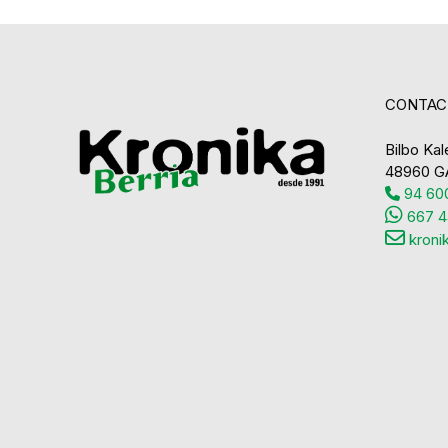
CONTAC
Bilbo Kale
48960 G
94 600
667 4
kroni