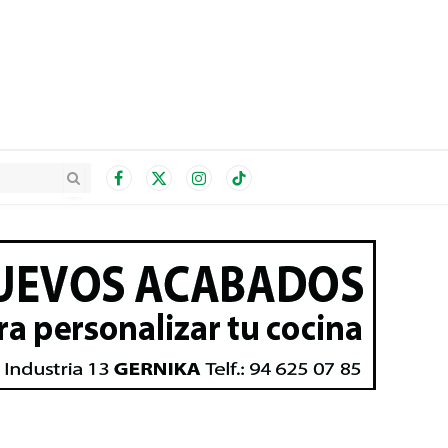
Facebook
X
Instagram
TikTok
(Twitter)