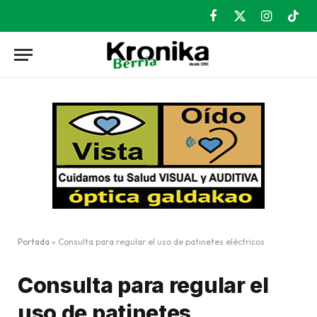
Facebook
X
Instagram
TikT
(Twitter)
Portada
»
Consulta para regular el uso de patinetes eléctricos
Consulta para regular el
uso de patinetes