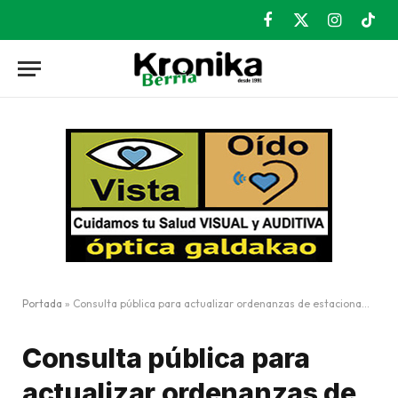
Facebook
X
Instagram
TikT
(Twitter)
Portada
»
Consulta pública para actualizar ordenanzas de estacionamiento OTA y acceso peatonal
Consulta pública para
actualizar ordenanzas de