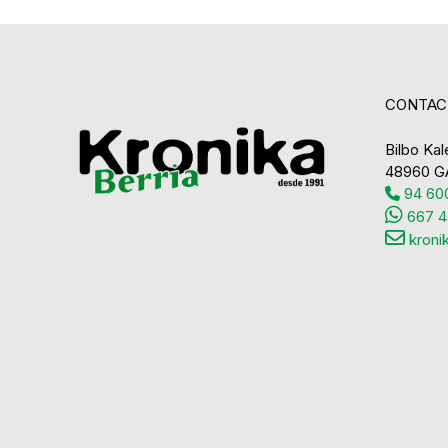
CONTAC
Bilbo Kale
48960 G
94 600
667 4
kroni