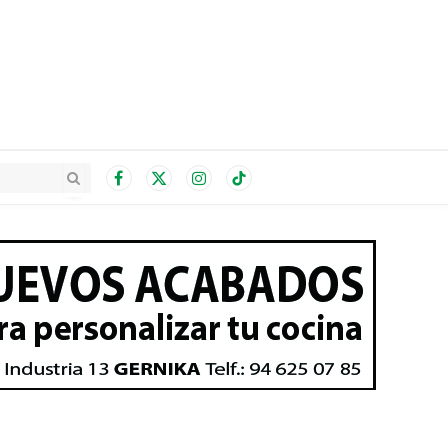
Facebook
X
Instagram
TikTok
(Twitter)