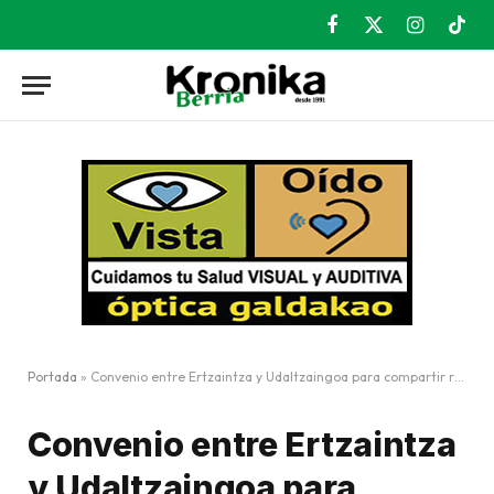
Facebook
X
Instagram
TikT
(Twitter)
Portada
»
Convenio entre Ertzaintza y Udaltzaingoa para compartir recursos e información en tiempo real
Convenio entre Ertzaintza
y Udaltzaingoa para