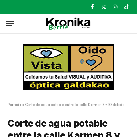
Facebook
X
Instagram
TikT
(Twitter)
Portada
»
Corte de agua potable entre la calle Karmen 8 y 10 debido
Corte de agua potable
entre la calle Karmen 8 y