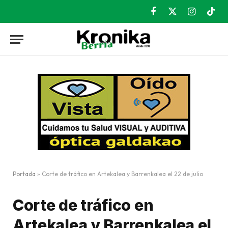
Facebook
X
Instagram
TikT
(Twitter)
Portada
»
Corte de tráfico en Artekalea y Barrenkalea el 22 de julio
Corte de tráfico en
Artekalea y Barrenkalea el