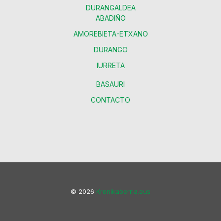
DURANGALDEA
ABADIÑO
AMOREBIETA-ETXANO
DURANGO
IURRETA
BASAURI
CONTACTO
© 2026
Kronikaberria.eus