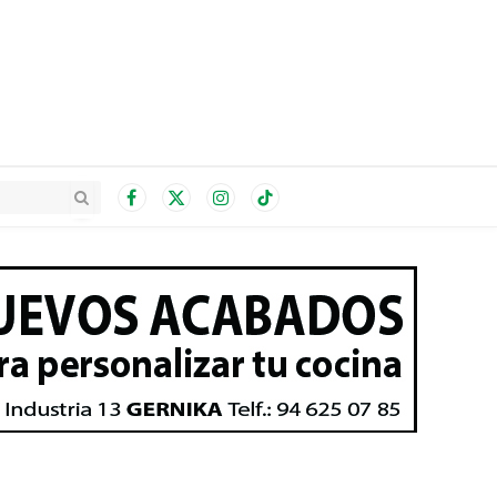
Facebook
X
Instagram
TikTok
(Twitter)