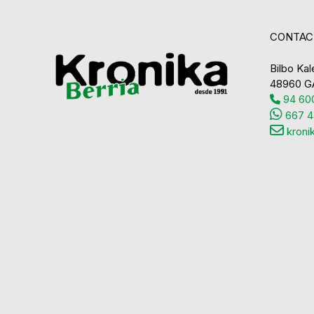
CONTAC
Bilbo Kale
48960 G
94 600
667 4
kroni