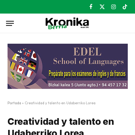
Facebook
X
Instagram
TikT
(Twitter)
Portada
»
Creatividad y talento en Udaberriko Lorea
Creatividad y talento en
Udaberriko Lorea