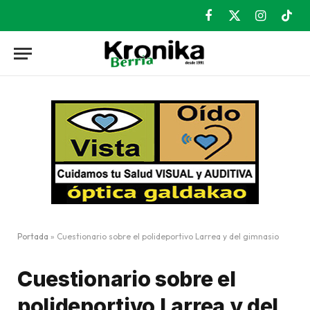
Facebook
X
Instagram
TikT
(Twitter)
Portada
»
Cuestionario sobre el polideportivo Larrea y del gimnasio
Cuestionario sobre el
polideportivo Larrea y del