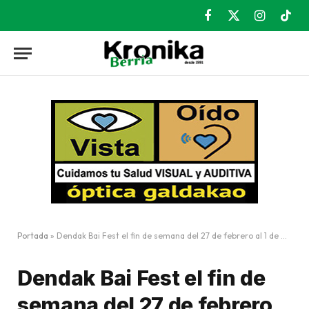
Facebook
X
Instagram
TikT
(Twitter)
Portada
»
Dendak Bai Fest el fin de semana del 27 de febrero al 1 de marzo
Dendak Bai Fest el fin de
semana del 27 de febrero