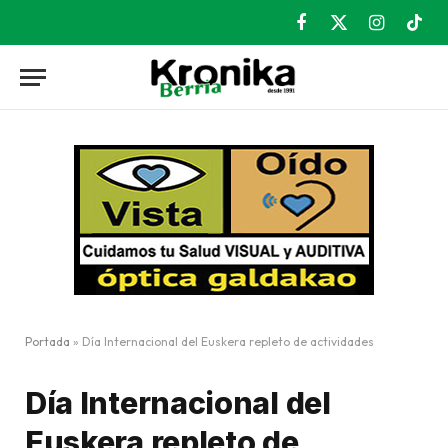
Facebook
X
Instagram
TikT
(Twitter)
Portada
»
Día Internacional del Euskera repleto de actividades
Día Internacional del
Euskera repleto de