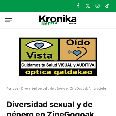
Facebook
X
Instagram
TikT
(Twitter)
Portada
»
Diversidad sexual y de género en ZineGogoak Amorebieta-Etxano
Diversidad sexual y de
género en ZineGogoak