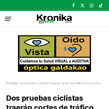
Facebook
X
Instagram
TikT
(Twitter)
Portada
»
Dos pruebas ciclistas traerán cortes de tráfico en el centro
Dos pruebas ciclistas
traerán cortes de tráfico