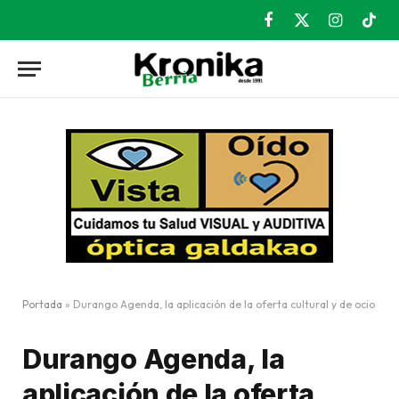
Facebook
X
Instagram
TikT
(Twitter)
Portada
»
Durango Agenda, la aplicación de la oferta cultural y de ocio
Durango Agenda, la
aplicación de la oferta