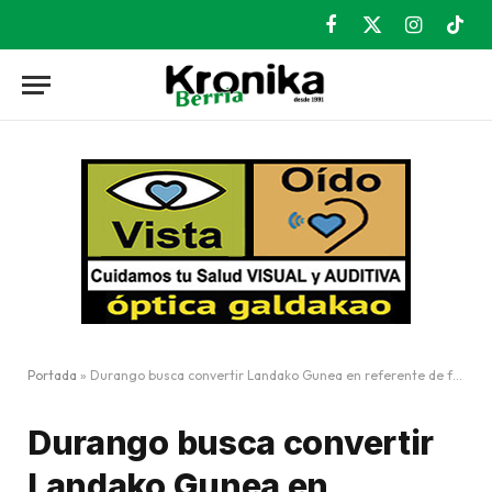
Facebook
X
Instagram
TikT
(Twitter)
Portada
»
Durango busca convertir Landako Gunea en referente de ferias, congresos y eventos
Durango busca convertir
Landako Gunea en