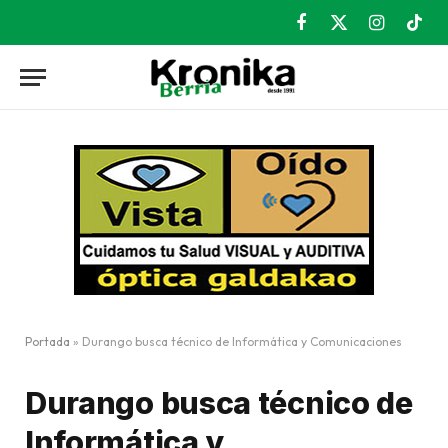
Facebook
X
Instagram
TikT
(Twitter)
Portada
»
Durango busca técnico de Informática y Comunicaciones
Durango busca técnico de
Informática y