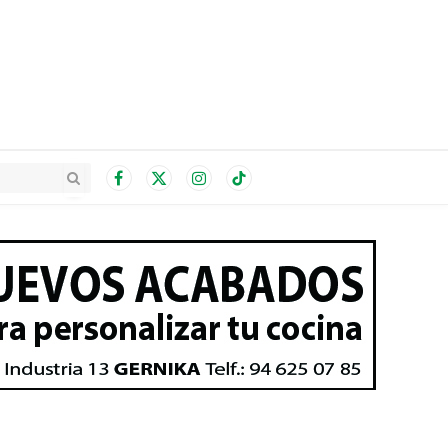
Facebook
X
Instagram
TikTok
(Twitter)