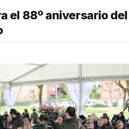
 el 88º aniversario de
o