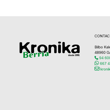
CONTAC
Bilbo Kale
48960 G
94 600
667 4
kroni