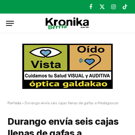
Facebook
X
Instagram
TikT
(Twitter)
Portada
»
Durango envía seis cajas llenas de gafas a Madagascar
Durango envía seis cajas
llenas de gafas a