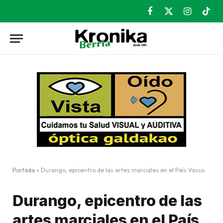
Facebook
X
Instagram
TikT
(Twitter)
Portada
»
Durango, epicentro de las artes marciales en el País Vasco
Durango, epicentro de las
artes marciales en el País