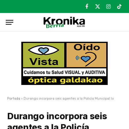
Facebook
X
Instagram
TikT
(Twitter)
Portada
»
Durango incorpora seis agentes a la Policía Municipal lo
Durango incorpora seis
agentes a la Policía