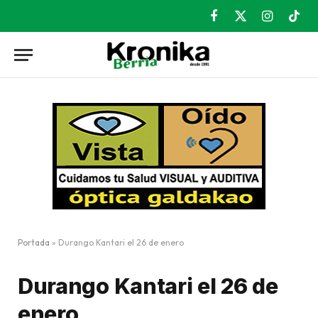
Facebook
X
Instagram
TikT
(Twitter)
Portada
»
Durango Kantari el 26 de enero
Durango Kantari el 26 de
enero