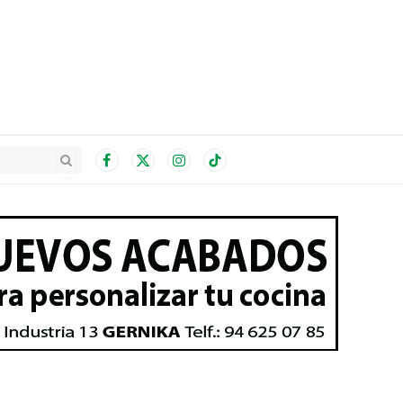
Facebook
X
Instagram
TikTok
(Twitter)