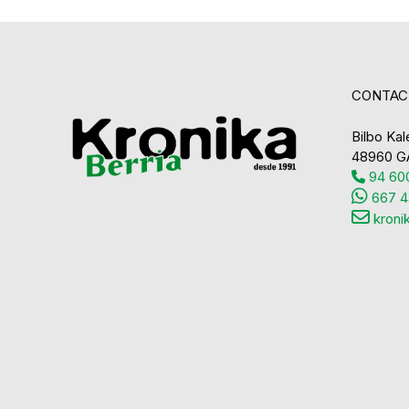
CONTAC
Bilbo Kale
48960 G
94 600
667 4
kroni