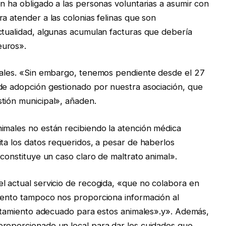
n ha obligado a las personas voluntarias a asumir con
a atender a las colonias felinas que son
ctualidad, algunas acumulan facturas que debería
euros».
imales. «Sin embargo, tenemos pendiente desde el 27
 de adopción gestionado por nuestra asociación, que
tión municipal», añaden.
imales no están recibiendo la atención médica
ita los datos requeridos, a pesar de haberlos
 constituye un caso claro de maltrato animal».
l actual servicio de recogida, «que no colabora en
miento tampoco nos proporciona información al
tratamiento adecuado para estos animales».y». Además,
proporcionado un local para dar los cuidados que