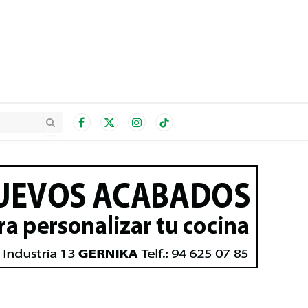
Facebook
X
Instagram
TikTok
(Twitter)