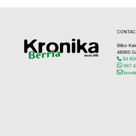
CONTAC
Bilbo Kale
48960 G
94 600
667 4
kroni