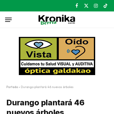
Facebook
X
Instagram
TikT
(Twitter)
Portada
»
Durango plantará 46 nuevos árboles
Durango plantará 46
nuevos árboles