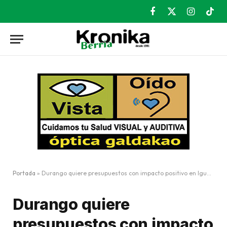
Facebook
X
Instagram
TikT
(Twitter)
Portada
»
Durango quiere presupuestos con impacto positivo en Igualdad
Durango quiere
presupuestos con impacto