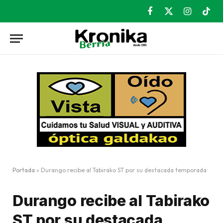
Facebook
X
Instagram
TikT
(Twitter)
Portada
»
Durango recibe al Tabirako ST por su destacada temporada
Durango recibe al Tabirako
ST por su destacada