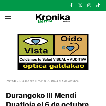
Facebook
X
Instagram
TikT
(Twitter)
Portada
»
Durangoko III Mendi Duatloia el 6 de octubre
Durangoko III Mendi
Duatloia el 6 de octubre