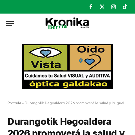
Facebook
X
Instagram
TikT
(Twitter)
Portada
»
Durangotik Hegoaldera 2026 promoverá la salud y la igualdad
Durangotik Hegoaldera
2026 promoverá la salud y