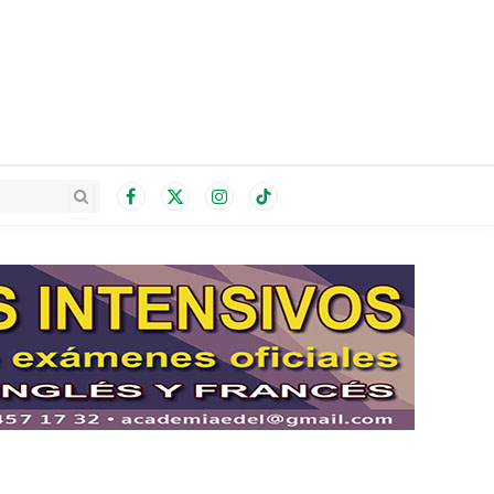
Facebook
X
Instagram
TikTok
(Twitter)