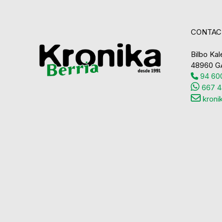
CONTAC
Bilbo Kale
48960 G
94 600
667 4
kroni