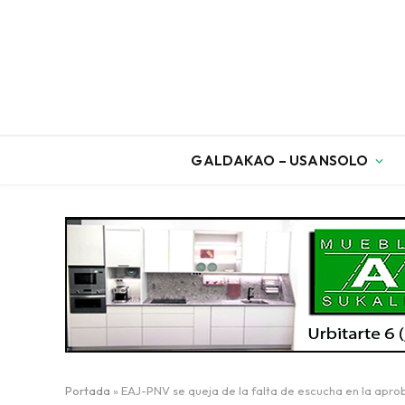
GALDAKAO – USANSOLO
Portada
»
EAJ-PNV se queja de la falta de escucha en la apro