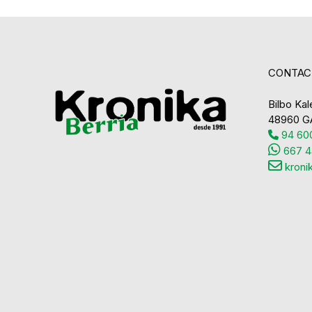
CONTAC
Bilbo Kale
48960 G
94 600
667 4
kroni