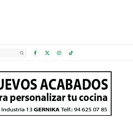
Facebook
X
Instagram
TikTok
(Twitter)