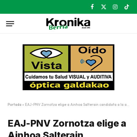
Facebook
X
Instagram
TikT
(Twitter)
Portada
»
EAJ-PNV Zornotza elige a Ainhoa Salterain candidata a la alcaldía
EAJ-PNV Zornotza elige a
Ainhoa Salterain