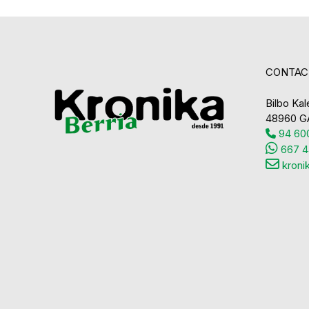
CONTAC
Bilbo Kale
48960 G
94 600
667 4
kroni