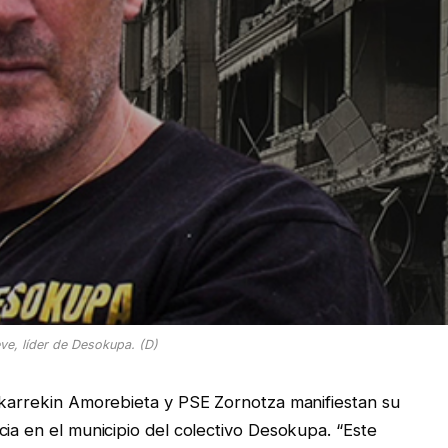
eve, líder de Desokupa. (D)
lkarrekin Amorebieta y PSE Zornotza manifiestan su
cia en el municipio del colectivo Desokupa. “Este