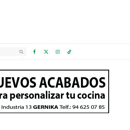
Facebook
X
Instagram
TikTok
(Twitter)