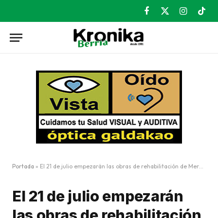
Facebook
X
Instagram
TikT
(Twitter)
Portada
»
El 21 de julio empezarán las obras de rehabilitación de Merkatu Plaza
El 21 de julio empezarán
las obras de rehabilitación