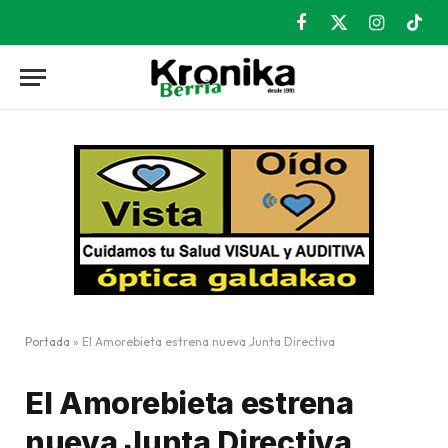
Facebook
X
Instagram
TikT
(Twitter)
Portada
»
El Amorebieta estrena nueva Junta Directiva
El Amorebieta estrena
nueva Junta Directiva