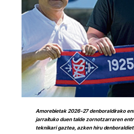
Amorebietak 2026-27 denboraldirako entr
jarraituko duen talde zornotzarraren ent
teknikari gaztea, azken hiru denboraldie