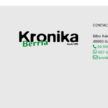
CONTAC
Bilbo Kale
48960 G
94 600
667 4
kroni