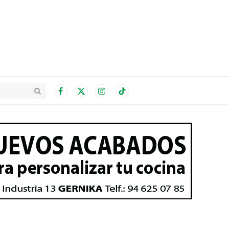
Facebook
X
Instagram
TikTok
(Twitter)