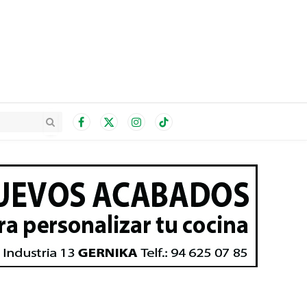
Facebook
X
Instagram
TikTok
(Twitter)