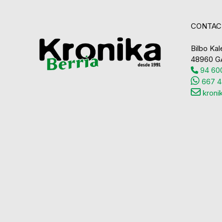
CONTAC
Bilbo Kale
48960 G
94 600
667 4
kroni