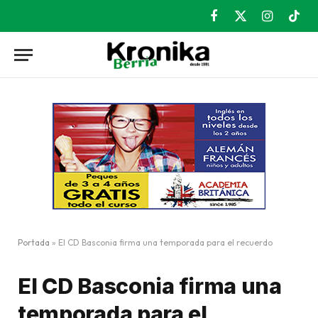
Facebook
X
Instagram
TikT
(Twitter)
Portada
»
El CD Basconia firma una temporada para el recuerdo
El CD Basconia firma una
temporada para el