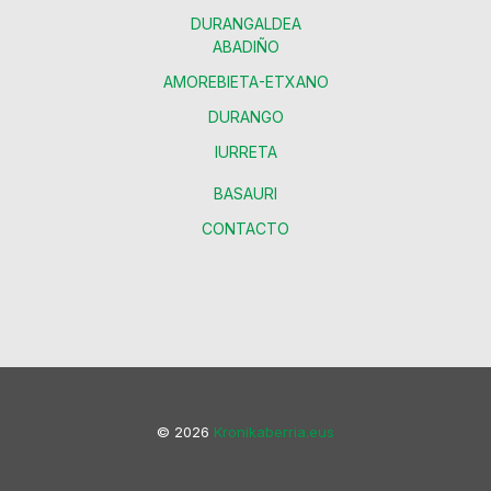
DURANGALDEA
ABADIÑO
AMOREBIETA-ETXANO
DURANGO
IURRETA
BASAURI
CONTACTO
© 2026
Kronikaberria.eus