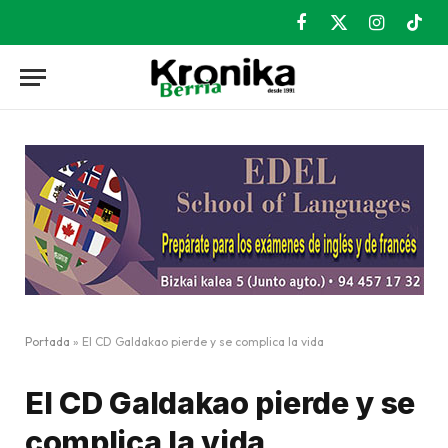
Facebook
X
Instagram
TikT
(Twitter)
Portada
»
El CD Galdakao pierde y se complica la vida
El CD Galdakao pierde y se
complica la vida