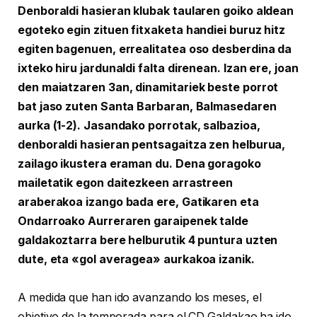
Denboraldi hasieran klubak taularen goiko aldean
egoteko egin zituen fitxaketa handiei buruz hitz
egiten bagenuen, errealitatea oso desberdina da
ixteko hiru jardunaldi falta direnean. Izan ere, joan
den maiatzaren 3an, dinamitariek beste porrot
bat jaso zuten Santa Barbaran, Balmasedaren
aurka (1-2). Jasandako porrotak, salbazioa,
denboraldi hasieran pentsagaitza zen helburua,
zailago ikustera eraman du. Dena goragoko
mailetatik egon daitezkeen arrastreen
araberakoa izango bada ere, Gatikaren eta
Ondarroako Aurreraren garaipenek talde
galdakoztarra bere helburutik 4 puntura uzten
dute, eta «gol averagea» aurkakoa izanik.
A medida que han ido avanzando los meses, el
objetivo de la temporada para el CD Galdakao ha ido