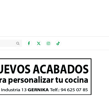
Facebook
X
Instagram
TikTok
(Twitter)