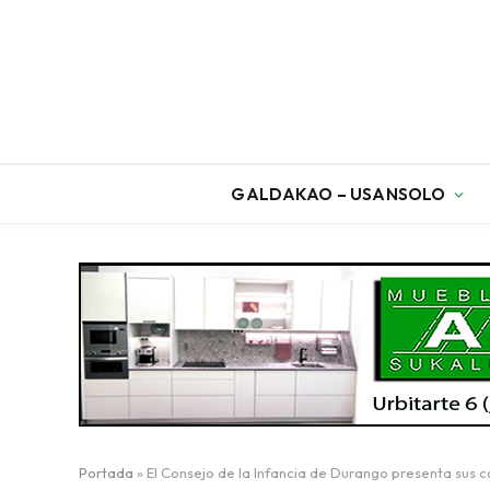
GALDAKAO – USANSOLO
Portada
»
El Consejo de la Infancia de Durango presenta sus c