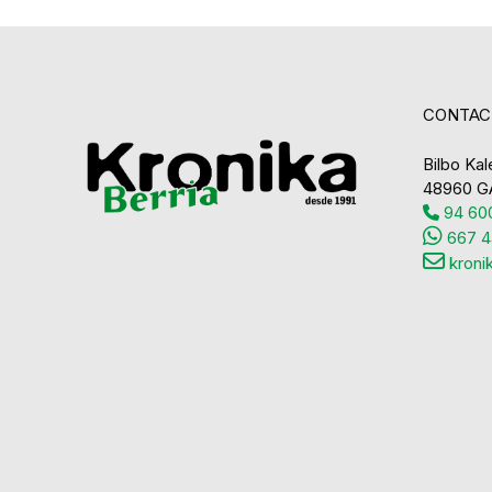
CONTAC
Bilbo Kale
48960 G
94 600
667 4
kroni