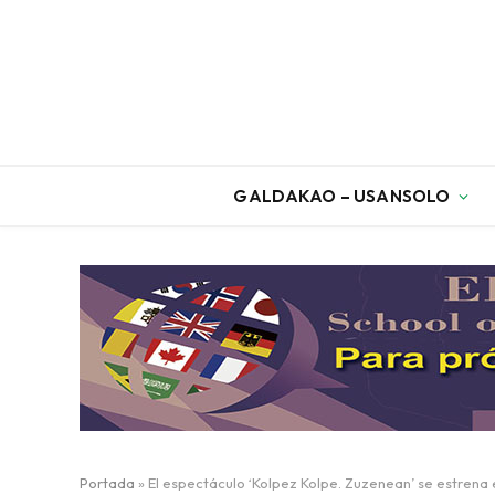
GALDAKAO – USANSOLO
Portada
»
El espectáculo ‘Kolpez Kolpe. Zuzenean’ se estrena