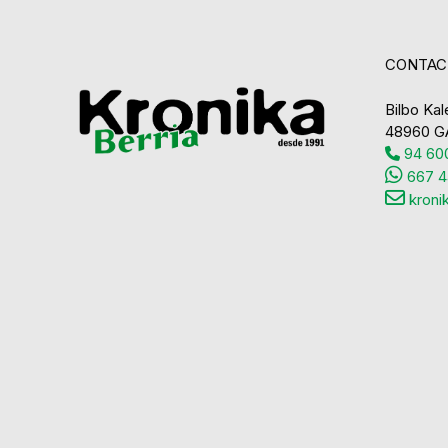
CONTAC
Bilbo Kale
48960 G
94 600
667 4
kroni