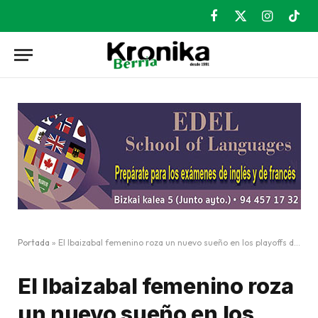
Facebook
X
Instagram
TikT
(Twitter)
Portada
»
El Ibaizabal femenino roza un nuevo sueño en los playoffs de ascenso
El Ibaizabal femenino roza
un nuevo sueño en los