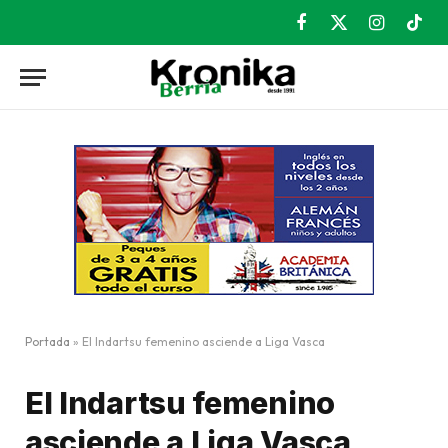
Facebook
X
Instagram
TikT
(Twitter)
Portada
»
El Indartsu femenino asciende a Liga Vasca
El Indartsu femenino
asciende a Liga Vasca