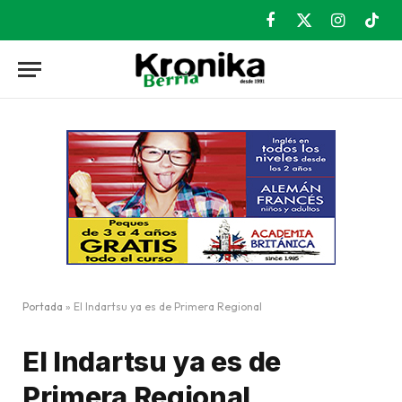
Facebook
X
Instagram
TikT
(Twitter)
Portada
»
El Indartsu ya es de Primera Regional
El Indartsu ya es de
Primera Regional